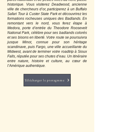
historique. Vous visiterez Deadwood, ancienne
ville de chercheurs d’or, participerez à un Buffalo
Safari Tour à Custer State Park et découvrirez les
formations rocheuses uniques des Badlands. En
remontant vers le nord, vous ferez étape à
Medora, porte d’entrée du Theodore Roosevelt
National Park, célèbre pour ses badlands colorés
et ses bisons en liberté. Votre route se poursuivra
jusque Minot, connue pour son héritage
scandinave, puis Fargo, une ville accueillante du
Midwest, avant de terminer votre roadtrip à Sioux
Falls, réputée pour ses chutes d’eau. Un itinéraire
entre nature, histoire et culture, au cœur de
l’Amérique authentique.
Télécharger le proragmme