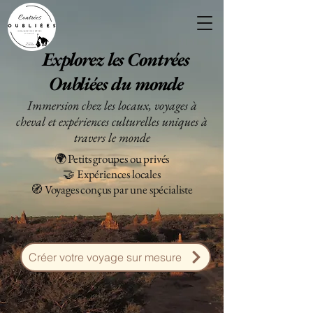
Explorez les Contrées
Oubliées du monde
Immersion chez les locaux, voyages à
cheval et expériences culturelles uniques à
travers le monde
🌍 Petits groupes ou privés
🤝 Expériences locales
🧭 Voyages conçus par une spécialiste
Créer votre voyage sur mesure